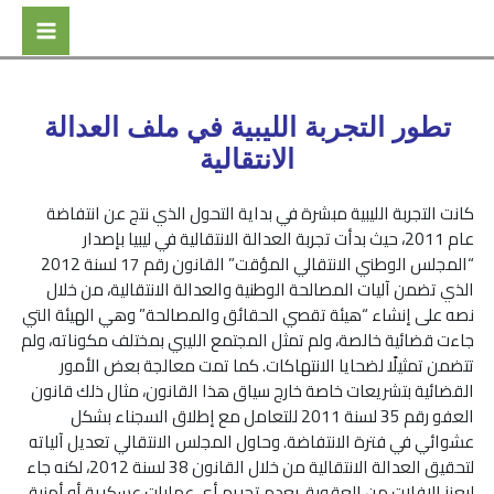
تطور التجربة الليبية في ملف العدالة
الانتقالية
كانت التجربة الليبية مبشرة في بداية التحول الذي نتج عن انتفاضة
عام 2011، حيث بدأت تجربة العدالة الانتقالية في ليبيا بإصدار
“المجلس الوطني الانتقالي المؤقت” القانون رقم 17 لسنة 2012
الذي تضمن آليات المصالحة الوطنية والعدالة الانتقالية، من خلال
نصه على إنشاء “هيئة تقصي الحقائق والمصالحة” وهي الهيئة التي
جاءت قضائية خالصة، ولم تمثل المجتمع الليبي بمختلف مكوناته، ولم
تتضمن تمثيلًا لضحايا الانتهاكات. كما تمت معالجة بعض الأمور
القضائية بتشريعات خاصة خارج سياق هذا القانون، مثال ذلك قانون
العفو رقم 35 لسنة 2011 للتعامل مع إطلاق السجناء بشكل
عشوائي في فترة الانتفاضة. وحاول المجلس الانتقالي تعديل آلياته
لتحقيق العدالة الانتقالية من خلال القانون 38 لسنة 2012، لكنه جاء
ليعزز الإفلات من العقوبة، بعدم تجريم أي عمليات عسكرية أو أمنية