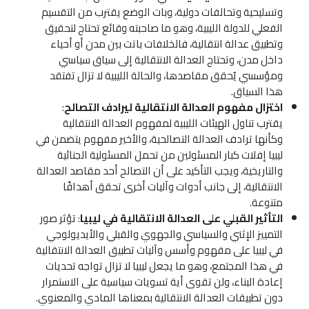
وتسليحية وتحالفات دولية، وبات الوضع يقترب من التقسيم
الفعلي للدولة الليبية، وهو ما صاحبته وقائع تحتاج لتحقيق
وتطبيق عدالة انتقالية، فالخلافات باتت بين مدن أو أحياء
داخل مدن، وتحتاج العدالة الانتقالية إلى سياق سياسي
ومؤسسي يُحقق مقاصدها، والحالة الليبية لا تزال تفتقد
هذا السياق.
اختزال مفهوم العدالة الانتقالية ليرادف التصالح
:
يقترب تناول الهيئات الليبية لمفهوم العدالة الانتقالية
وكأنها ترادف العدالة التصالحية، والأخير مفهوم يتضمن في
ليبيا إفلات كبار المسئولين من تحمل المسئولية الجنائية
والتاريخية، ويجب التأكيد على أن التصالح أحد مقاصد العدالة
الانتقالية، إلى جانب أدوات وآليات أخرى تحقق أهدافًا
متنوعة.
التأثير القبلي على العدالة الانتقالية في ليبيا
: تؤثر صور
التمييز الإثني والسياسي والجهوي والقبلي والأيديولوجي
في ليبيا على مفهوم وأسس وآليات تطبيق العدالة الانتقالية
في هذا المجتمع، وهو ما يجعل ليبيا لا تزال تواجه تحديات
إعادة البناء، ولن تقوى أية تسويات سياسية على الاستمرار
دون تطبيقات العدالة الانتقالية بمعناها المادي والمعنوي.