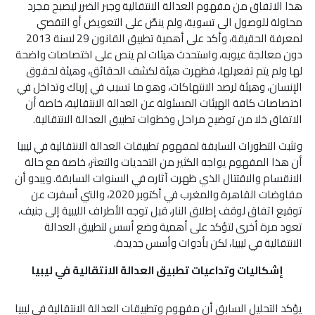
هذا الاتفاق من مفهوم العدالة الانتقالية وجبر الضرر ليصبح مجرد
محاولة للوصول الى تسوية، ولم ينصّ على التعويض أو التقصي
لمعرفة الحقيقة، وأكد على أهمية تطبيق القانون 29 لسنة 2013
دون معالجة عيوبه، واستحدث هيئات لم ينص على اختصاصات واضحة
لها ولم يتم تفعيلها، فظهرت هيئة لكشف الحقائق، وهيئة لحقوق
الإنسان، وهيئة لرصد الانتهاكات، وهو ما تسبب في إرباك وتداخل في
اختصاصات كافة الهيئات المسئولة عن العدالة الانتقالية، خاصة أن
الاتفاق خلا من توضيح مراحل وخطوات تطبيق العدالة الانتقالية.
وتثبت التطورات السابقة لمفهوم تطبيقات العدالة الانتقالية في ليبيا
أن هذا المفهوم يواجه الكثير من التحديات والتعثر، خاصة مع حالة
الانقسام والاقتتال الذي ظهرت آثاره في السنوات السابقة. ويبدو أن
مفاوضات القاهرة والمغرب في أكتوبر 2020، والتي أسفرت عن
توقيع اتفاق لوقف إطلاق النار، قبل توجه الأطراف الليبية إلى جنيف،
تعود مرة أخرى لتؤكد على أهمية وضع أسس لتطبيق العدالة
الانتقالية في ليبيا، لكن بأدوات وأسس جديدة.
إشكاليات وتداعيات تطبيق العدالة الانتقالية في ليبيا
يؤكد التحليل السابق أن مفهوم وتطبيقات العدالة الانتقالية في ليبيا