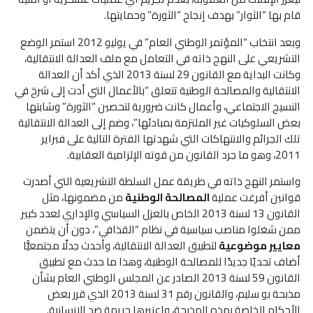
قام بها “الثوار” بهدف إنجاح “الثورة” وحمايتها.
وبعد انتخاب “المؤتمر الوطني العام” في يوليو 2012 استمر الوضع
التشريعي على النهج ذاته في التعامل مع ملف العدالة الانتقالية،
وكانت البداية مع القانون 29 لسنة 2013 الذي أكد أن العدالة
الانتقالية والمصالحة الوطنية تتعلق “بالأعمال التي أدت إلى شرخ في
النسيج الاجتماعي، وأعمال كانت ضرورية لتحصين “الثورة” وشابتها
بعض السلوكيات غير الملتزمة بمبادئها”، وضم إلى العدالة الانتقالية
تلك الجرائم والانتهاكات التي شهدتها الفترة التالية على فبراير
2011، وهو ما جرد القانون من قوته الإلزامية العقابية.
واستمر النهج ذاته في طريقة عمل السلطة التشريعية التي أصدرت
قوانين أفرغت عملية
المصالحة الوطنية
من مضمونها، مثل
القانون 13 لسنة 2013 الخاص بالعزل السياسي والإداري لعدد كبير
ممن شغلوا مناصب سياسية في نظام “القذافي”، دون أن يتضمن
معايير موضوعية
لتطبيق العدالة الانتقالية، وأحدث جدلًا مجتمعيًّا
أضاف تحديًا جديدًا للمصالحة الوطنية، وهذا ما حدث مع تطبيق
القانون 59 لسنة 2013 الصادر عن المجلس الوطني العام بشأن
مذبحة بو سليم، والقانون رقم 31 لسنة 2013 الذي قرر بعض
الأحكام الخاصة بهذه المذبحة، واعتبرها جريمة ضد الإنسانية.