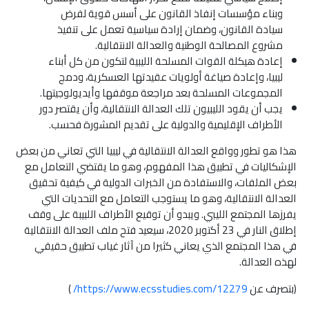
وبناء مؤسسات إنفاذ القانون على أسس قوية لفرض
سيادة القانون، وضمان إرادة سياسية تعمل على تنفيذ
مشروع المصالحة الوطنية والعدالة الانتقالية.
إعادة هيكلة القوات المسلحة الليبية لتكون من كل أبناء
ليبيا، وإعادة صياغة أولويات عقيدتها العسكرية، ودمج
المجموعات المسلحة بعد مراجعة موقفها وأيديولوجيتها.
يجب أن يقود الليبيون تلك العدالة الانتقالية، وأن يقتصر دور
الأطراف الإقليمية والدولية على تقديم المشورة فحسب.
هذا هو تطور وواقع العدالة الانتقالية في ليبيا التي تعاني من بعض
الإشكاليات في تطبيق هذا المفهوم، وهو ما يقتضي التعامل مع
بعض الملفات، والاستفادة من الخبرات الدولية في كيفية تحقيق
العدالة الانتقالية، وهو ما يستوجب التعامل مع التحديات التي
يفرزها المجتمع الليبي. ويبدو أن توقيع الأطراف اللبيبة على وقف
إطلاق النار في 23 أكتوبر 2020، سيعيد فتح ملف العدالة الانتقالية
في هذا المجتمع الذي يعاني كثيرا من آثار غياب تطبيق حقيقي
لهذه العدالة.
(بتصرف عن
https://www.ecsstudies.com/12279/
)