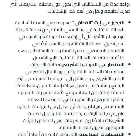
تواجه عددًا من الإشكاليات التي تحول دون فاعلية التشريعات التي
صدرت لتطبيقه، ولعل من أهم تلك الإشكاليات:
التركيز على إرث “القذافي”
: وهو ما جعل السمة الأساسية
للعدالة الانتقالية في ليبيا السعي للانتقام من مرحلة تاريخية
ورموزها، والتأكيد على أن إرث هذه المرحلة هو السبب في
عدم تطبيق العدالة الانتقالية، وهو السبب أيضًا في
الانقسام المجتمعي وعدم التنمية وحالة الاستقطاب، وهو
ما أفقد مقترحات العدالة الانتقالية طابع الشمول.
الاقتصار على الجوانب التشريعية
: كافة التحركات
ومشروعات العدالة الانتقالية في ليبيا لا تزال تقتصر على
الجانب التشريعي، ولم تنتقل إلى الجوانب التنفيذية على أرض
الواقع، وفشلت في تفعيل هيئات إنفاذ القانون، فتعاظمت
ثقافة الإفلات من العقاب. ومع كثافة التوجهات القانونية
والأطر التشريعية والدستورية التي تم وضعها للعدالة
الانتقالية في ليبيا، لم يحدث أي تعديل في الإجراءات الجنائية،
ولم يتم صياغة آليات جديدة لإنفاذ القانون؛ بل تضمنت
التشريعات تناقضًا بين التشريعات، وفي اختصاص الهيئات
المنوط بها تطبيق العدالة الانتقالية.
الانقسامات السياسية
: التي تطورت لتتضمن أبعادًا أمنية