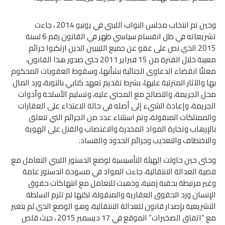
وحين تم انتخاب مجلس النواب الليبي في يونيو 2014 ، جاءت
تشريعاته في ظل انقسام سياسي ظهر في القانون رقم 6 لسنة
2015 الذي نص على عفو عن جميع الليبيين الذين ارتكبوا جرائم
معينة خلال الفترة من 15 فبراير 2011 حتى صدور هذا القانون،
معلنًا انقضاء الدعاوى الجنائية بشأنها، وسقوط العقوبات المحكوم
بها والآثار المترتبة عليها، بشرط تقديم تعهد كتابي بالتوبة، ورد المال
محل الجريمة، والتصالح مع المجني عليه، وتسليم الأسلحة وأدوات
الجريمة، وإعادة الشيء إلى أصله في حالة الاعتداء على العقارات
والممتلكات المنقولة، وتم استثناء عدد من الجرائم التي تتعلق
بالإرهاب وتجارة المواد المخدرة والاغتصاب والقتل على الهوية
والاختطاف والتعذيب وجرائم الحدود والفساد.
وحتى حين حاولت الهيئة التأسيسية لوضع الدستور الليبي التعامل مع
قضية العدالة الانتقالية، جاءت المواد في مسودة الدستور عامة
وغير مرتبطة بحقبة زمنية، وذهبت للتعامل مع انتهاكات حقوق
الإنسان ورد الحقوق العقارية والمنقولة، لكنها لم تلزم السلطة
التشريعية بإصدار قانون للعدالة الانتقالية، وهو الوضع الذي لم يتغير
مع “اتفاق الصخيرات” الموقع في 17 ديسمبر 2015 ، حيث قلص