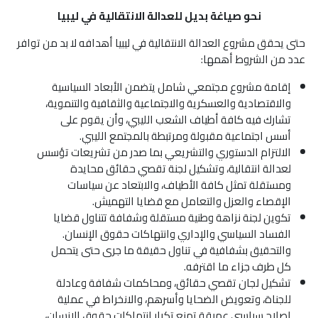
نحو صياغة بديل للعدالة الانتقالية في ليبيا
حتى يحقق مشروع العدالة الانتقالية في ليبيا أهدافه لا بد من توافر
عدد من الشروط أهمها:
إقامة مشروع مجتمعي شامل يتضمن الأبعاد السياسية
والاقتصادية والعسكرية والاجتماعية والثقافية والتنموية،
تشارك فيه كافة أطياف الشعب الليبي، وأن يقوم على
أسس اجتماعية مقبولة ومرتبطة بالمجتمع الليبي.
الالتزام الدستوري والتشريعي بما صدر من تشريعات تؤسس
لعدالة انتقالية، وتشكيل لجنة تقصي حقائق محايدة
ومستقلة تمثل كافة الأطياف، والابتعاد عن سياسات
الإقصاء والعزل والتعامل مع قضايا التهميش.
تكوين لجنة نزاهة وطنية مستقلة وشفافة تتناول قضايا
الفساد السياسي والإداري وانتهاكات حقوق الإنسان.
والتحقيق بشفافية في تناول حقيقة ما جرى حتى يتحمل
كل طرف جزاء ما اقترفه.
تشكيل لجان تقصي حقائق، ومحاكمات شفافة وعادلة
للجناة، وتعويض الضحايا وأسرهم، والانخراط في عملية
إصلاح سياسي عميقة تمنع تكرار انتهاكات حقوق الإنسان،