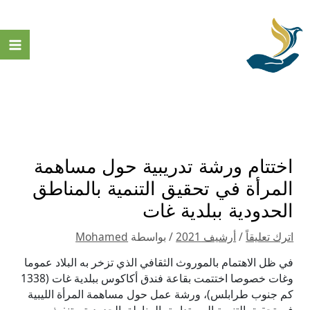
خطي
لى
لمحتوى
in
nu
اختتام ورشة تدريبية حول مساهمة
المرأة في تحقيق التنمية بالمناطق
الحدودية ببلدية غات
اترك تعليقاً
/
أرشيف 2021
/ بواسطة
Mohamed
في ظل الاهتمام بالموروث الثقافي الذي تزخر به البلاد عموما
وغات خصوصا اختتمت بقاعة فندق أكاكوس ببلدية غات (1338
كم جنوب طرابلس)، ورشة عمل حول مساهمة المرأة الليبية