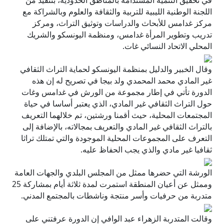
في تحقيق التنمية المستدامة بالمناطق الحدودية، بتنفيذ من
اللجنة الوطنية الليبية للتربية والثقافة والعلوم وبالشراكة مع
مركز غدامس للأبحاث والدراسات وتوثيق التراث، ومركز
تدريب وتطوير المرأة غدامس، ومنظمة اليونسكو والشريك
المحلي الاتحاد النسائي غات.
وقال الخبير والدليل بمنظمة اليونسكو لحماية التراث الثقافي
غير المادي محمد المحمدي ولد بيجا في تصريح له إن هذه
الدورة تأتي في إطار مجموعة من الورش في غدامس وغات
حول التراث الثقافي غير المادي، الذي يعتبر أساسا في حياة
المجتمعات المحلية، حيث أقمنا ورشتين، تم خلالهما التعريف
بالتراث الثقافي غير المادي والتعريف بمجالاته، بالإضافة إلى
التعرف على المجموعات المحلية الموجودة والتي تمتلك تراثا
ثقافيا غير مادي والذي يجب الحفاظ عليه.
الورشة التي حضرها ممثل من المجلس البلدي والجهات العامة
وممثل عن أعيان المنطقة استمرت لمدة ثلاثة أيام بمشاركة 25
متدربة من حرفيات وأسر منتجة وناشطات بالمجتمع المدني.
وقالت المتدربة الزهراء عبد الوافي إن الدورة عرفتني على